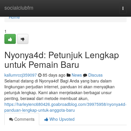
Home
socialclubfm
Togg
navi
Home
1
Nyonya4d: Petunjuk Lengkap
untuk Pemain Baru
kallumrccj359097
85 days ago
News
Discuss
Selamat datang di Nyonya4d! Bagi Anda yang baru dalam
lingkungan perjudian internet, panduan ini akan menyajikan
petunjuk lengkap. Kami akan menjelaskan berbagai unsur
penting, berawal dari metode membuat akun,
https://harleyienc680426.goabroadblog.com/39975958/nyonya4d-
panduan-lengkap-untuk-anggota-baru
Comments
Who Upvoted