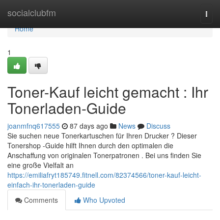
Home
socialclubfm
Togg
navi
Home
1
Toner-Kauf leicht gemacht : Ihr
Tonerladen-Guide
joanmfnq617555
87 days ago
News
Discuss
Sie suchen neue Tonerkartuschen für Ihren Drucker ? Dieser
Tonershop -Guide hilft Ihnen durch den optimalen die
Anschaffung von originalen Tonerpatronen . Bei uns finden Sie
eine große Vielfalt an
https://emiliafryt185749.fitnell.com/82374566/toner-kauf-leicht-
einfach-ihr-tonerladen-guide
Comments
Who Upvoted