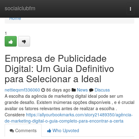
Home
socialclubfm
Togg
navi
Home
1
Empresa de Publicidade
Digital: Um Guia Definitivo
para Selecionar a Ideal
nettieqxmf336060
86 days ago
News
Discuss
A escolha da agência de marketing digital ideal pode ser um
grande desafio. Existem inúmeras opções disponíveis , e é crucial
avaliar os fatores relevantes antes de realizar a escolha .
Considere
https://allyourbookmarks.com/story21489350/agência-
de-marketing-digital-o-guia-completo-para-encontrar-a-certa
Comments
Who Upvoted