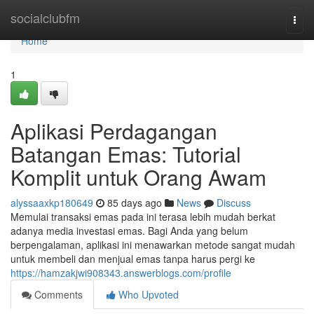
Home
socialclubfm
Togg
navi
Home
1
Aplikasi Perdagangan
Batangan Emas: Tutorial
Komplit untuk Orang Awam
alyssaaxkp180649
85 days ago
News
Discuss
Memulai transaksi emas pada ini terasa lebih mudah berkat
adanya media investasi emas. Bagi Anda yang belum
berpengalaman, aplikasi ini menawarkan metode sangat mudah
untuk membeli dan menjual emas tanpa harus pergi ke
https://hamzakjwi908343.answerblogs.com/profile
Comments
Who Upvoted