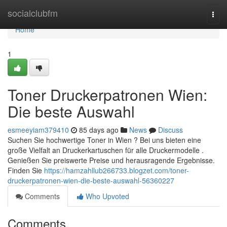
Home
socialclubfm
Togg
navi
Home
1
Toner Druckerpatronen Wien:
Die beste Auswahl
esmeeyiam379410
85 days ago
News
Discuss
Suchen Sie hochwertige Toner in Wien ? Bei uns bieten eine
große Vielfalt an Druckerkartuschen für alle Druckermodelle .
Genießen Sie preiswerte Preise und herausragende Ergebnisse.
Finden Sie
https://hamzahllub266733.blogzet.com/toner-
druckerpatronen-wien-die-beste-auswahl-56360227
Comments
Who Upvoted
Comments