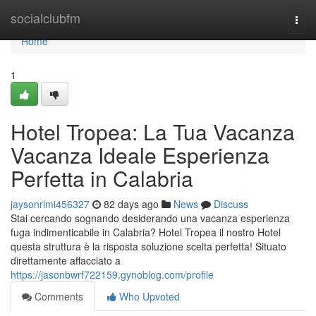
Home
socialclubfm
Togg
navi
Home
1
Hotel Tropea: La Tua Vacanza
Vacanza Ideale Esperienza
Perfetta in Calabria
jaysonrlmi456327
82 days ago
News
Discuss
Stai cercando sognando desiderando una vacanza esperienza
fuga indimenticabile in Calabria? Hotel Tropea il nostro Hotel
questa struttura è la risposta soluzione scelta perfetta! Situato
direttamente affacciato a
https://jasonbwrf722159.gynoblog.com/profile
Comments
Who Upvoted