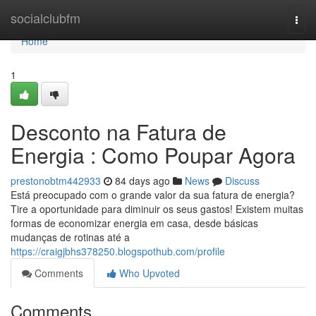
Home
socialclubfm
Togg
navi
Home
1
Desconto na Fatura de
Energia : Como Poupar Agora
prestonobtm442933
84 days ago
News
Discuss
Está preocupado com o grande valor da sua fatura de energia?
Tire a oportunidade para diminuir os seus gastos! Existem muitas
formas de economizar energia em casa, desde básicas
mudanças de rotinas até a
https://craigjbhs378250.blogspothub.com/profile
Comments
Who Upvoted
Comments