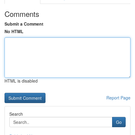
Comments
Submit a Comment
No HTML
HTML is disabled
Report Page
Search
Go