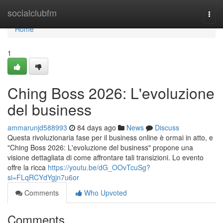
Home
socialclubfm
Togg
navi
Home
1
Ching Boss 2026: L'evoluzione
del business
ammarunjd588993
84 days ago
News
Discuss
Questa rivoluzionaria fase per il business online è ormai in atto, e
"Ching Boss 2026: L'evoluzione del business" propone una
visione dettagliata di come affrontare tali transizioni. Lo evento
offre la ricca
https://youtu.be/dG_OOvTcuSg?
si=FLqRCYdYgjn7u6or
Comments
Who Upvoted
Comments