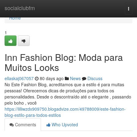
Home
socialclubfm
Togg
navi
Home
1
Inn Fashion Blog: Moda para
Muitos Looks
ellaskaj067057
80 days ago
News
Discuss
No Este Fashion Blog, acreditamos que a estilo é para muitas
pessoas! Oferecemos dicas de produções para todos os
personalidades. Desde o descontraído até o elegante , passando
pelo boho , você
https://lilliwzdx909750.blogadvize.com/49788009/este-fashion-
blog-estilo-para-todos-estilos
Comments
Who Upvoted