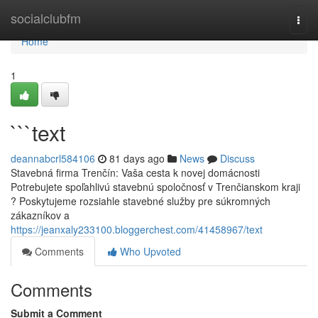
Home
socialclubfm
Togg
navi
Home
1
```text
deannabcrl584106
81 days ago
News
Discuss
Stavebná firma Trenčín: Vaša cesta k novej domácnosti
Potrebujete spoľahlivú stavebnú spoločnosť v Trenčianskom kraji
? Poskytujeme rozsiahle stavebné služby pre súkromných
zákazníkov a
https://jeanxaly233100.bloggerchest.com/41458967/text
Comments
Who Upvoted
Comments
Submit a Comment