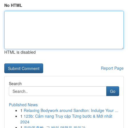
No HTML
HTML is disabled
Report Page
Search
Go
Published News
1
Relaxing Bodywork around Sandton: Indulge Your ...
1
123b: Cẩm nang Truy cập Từng bước & Mới nhất
2024
1
장안동호빠, 그 밤의 매력은 뭐인가