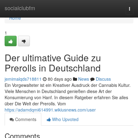
Home
socialclubfm
Togg
navi
Home
1
Der ultimative Guide zu
Prerolls in Deutschland
jemimalqds718811
80 days ago
News
Discuss
Ein Vorgewalteter ist ein Kreativer Ausdruck der Cannabis Kultur.
Viele Menschen in Deutschland genießen diese Art der
Konsumierung von Hanf. In diesem Ratgeber erfahren Sie alles
über Die Welt der Prerolls. Vom
https://adamdqmi614991.wikiusnews.com/user
Comments
Who Upvoted
Comments