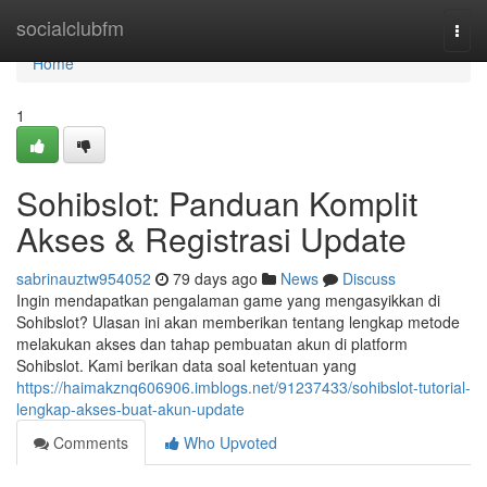
Home
socialclubfm
Togg
navi
Home
1
Sohibslot: Panduan Komplit
Akses & Registrasi Update
sabrinauztw954052
79 days ago
News
Discuss
Ingin mendapatkan pengalaman game yang mengasyikkan di
Sohibslot? Ulasan ini akan memberikan tentang lengkap metode
melakukan akses dan tahap pembuatan akun di platform
Sohibslot. Kami berikan data soal ketentuan yang
https://haimakznq606906.imblogs.net/91237433/sohibslot-tutorial-
lengkap-akses-buat-akun-update
Comments
Who Upvoted