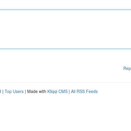
Rep
d
|
Top Users
| Made with
Kliqqi CMS
|
All RSS Feeds