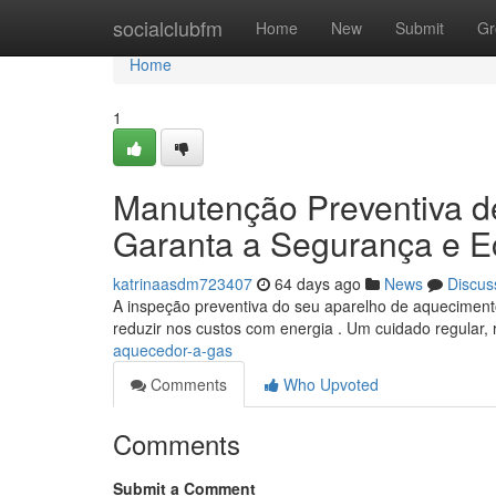
Home
socialclubfm
Home
New
Submit
Gr
Home
1
Manutenção Preventiva d
Garanta a Segurança e 
katrinaasdm723407
64 days ago
News
Discus
A inspeção preventiva do seu aparelho de aqueciment
reduzir nos custos com energia . Um cuidado regular, 
aquecedor-a-gas
Comments
Who Upvoted
Comments
Submit a Comment