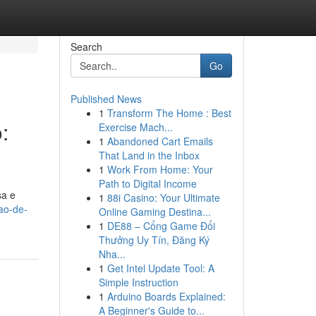
Search
Go
Published News
1
Transform The Home : Best
:
Exercise Mach...
1
Abandoned Cart Emails
That Land in the Inbox
1
Work From Home: Your
Path to Digital Income
sa e
1
88i Casino: Your Ultimate
ao-de-
Online Gaming Destina...
1
DE88 – Cổng Game Đổi
Thưởng Uy Tín, Đăng Ký
Nha...
1
Get Intel Update Tool: A
Simple Instruction
1
Arduino Boards Explained:
A Beginner's Guide to...