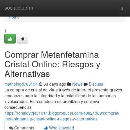
Home
socialclubfm
Togg
navi
Home
1
Comprar Metanfetamina
Cristal Online: Riesgos y
Alternativas
mathelngd783154
63 days ago
News
Discuss
La compra de cristal de vía a través de internet presenta graves
amenazas para la integridad y la estabilidad de las personas
involucrados. Esta conducta es prohibida y conlleva
consecuencias
https://ronaldytrj431914.blogproducer.com/48821369/comprar-
metanfetamina-cristal-online-riesgos-y-alternativas
Comments
Who Upvoted