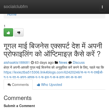
Home
socialclubfm
Togg
navi
Home
1
गूगल माई बिजनेस एक्सपर्ट देश में अपनी
प्रोफाइलिंग को ऑप्टिमाइज़ कैसे करें ?
aishaakts188681
63 days ago
News
Discuss
क्षेत्र में अपनी-आपकी गूगल माई बिजनेस को अनुकूलित करें करने के लिए, पहले यह कि
https://lexieztba515306.link4blogs.com/62420246/स-थ-न-य-एसईओ-
ग-र-भ-रत-म-अपन-आपक-प-र-फ-इल-ग-क-ब-हतर-कर-क-स-कर
Comments
Who Upvoted
Comments
Submit a Comment