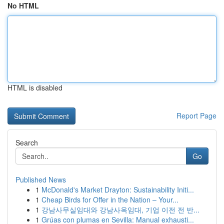
No HTML
HTML is disabled
Report Page
Search
Go
Published News
1
McDonald's Market Drayton: Sustainability Initi...
1
Cheap Birds for Offer in the Nation – Your...
1
강남사무실임대와 강남사옥임대, 기업 이전 전 반...
1
Grúas con plumas en Sevilla: Manual exhausti...