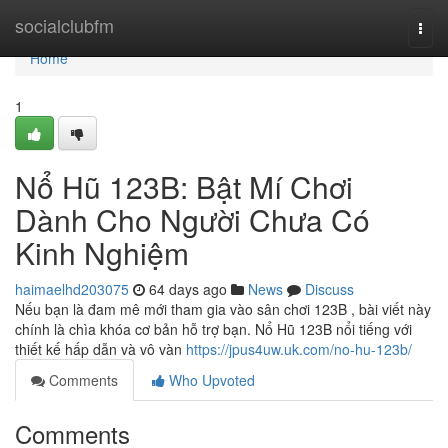
Home
socialclubfm
Togg
navi
Home
1
Nổ Hũ 123B: Bật Mí Chơi
Dành Cho Người Chưa Có
Kinh Nghiệm
haimaelhd203075
64 days ago
News
Discuss
Nếu bạn là đam mê mới tham gia vào sân chơi 123B , bài viết này
chính là chìa khóa cơ bản hỗ trợ bạn. Nổ Hũ 123B nổi tiếng với
thiết kế hấp dẫn và vô vàn
https://jpus4uw.uk.com/no-hu-123b/
Comments
Who Upvoted
Comments