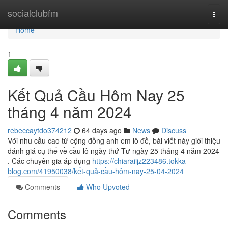
Home
socialclubfm
Togg
navi
Home
1
Kết Quả Cầu Hôm Nay 25
tháng 4 năm 2024
rebeccaytdo374212
64 days ago
News
Discuss
Với nhu cầu cao từ cộng đồng anh em lô đề, bài viết này giới thiệu
đánh giá cụ thể về cầu lô ngày thứ Tư ngày 25 tháng 4 năm 2024
. Các chuyên gia áp dụng
https://chiaraiijz223486.tokka-
blog.com/41950038/kết-quả-cầu-hôm-nay-25-04-2024
Comments
Who Upvoted
Comments