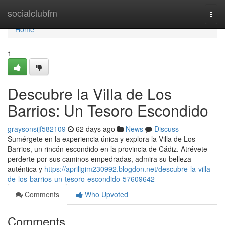
Home
socialclubfm
Togg
navi
Home
1
Descubre la Villa de Los
Barrios: Un Tesoro Escondido
graysonsijf582109
62 days ago
News
Discuss
Sumérgete en la experiencia única y explora la Villa de Los
Barrios, un rincón escondido en la provincia de Cádiz. Atrévete
perderte por sus caminos empedradas, admira su belleza
auténtica y
https://apriligim230992.blogdon.net/descubre-la-villa-
de-los-barrios-un-tesoro-escondido-57609642
Comments
Who Upvoted
Comments