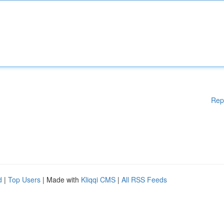
Rep
d
|
Top Users
| Made with
Kliqqi CMS
|
All RSS Feeds