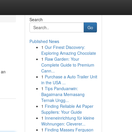
Search
Go
Published News
1
Our Finest Discovery:
Exploring Amazing Chocolate
1
Raw Garden: Your
Complete Guide to Premium
Cann...
 an
1
Purchase a Auto Trailer Unit
in the USA ...
1
Tips Panduanwin:
Bagaimana Memasang
Ternak Ungg...
1
Finding Reliable A4 Paper
Suppliers: Your Guide
1
Inneneinrichtung für kleine
Wohnungen: Cleverer...
1
Finding Massey Ferguson