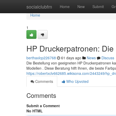
Home
socialclubfm
Home
New
Submit
Gr
Home
1
HP Druckerpatronen: Die 
berthaxlcp226768
61 days ago
News
Discuss
Die Bestellung von geeigneten HP Druckerpatronen kan
Modellen . Diese Beratung hilft Ihnen, die beste Farbp
https://robertxclv662685.wikisona.com/2443249/hp_dr
Comments
Who Upvoted
Comments
Submit a Comment
No HTML