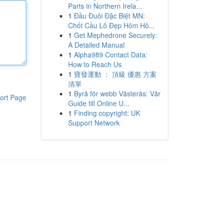
Parts in Northern Irela...
1
Đầu Đuôi Đặc Biệt MN:
Chốt Cầu Lô Đẹp Hôm Hô...
1
Get Mephedrone Securely:
A Detailed Manual
1
Alpha989 Contact Data:
How to Reach Us
1
寶發運動 ： 頂級 優惠 方案
清單
1
Byrå för webb Västerås: Vår
ort Page
Guide till Online U...
1
Finding copyright: UK
Support Network