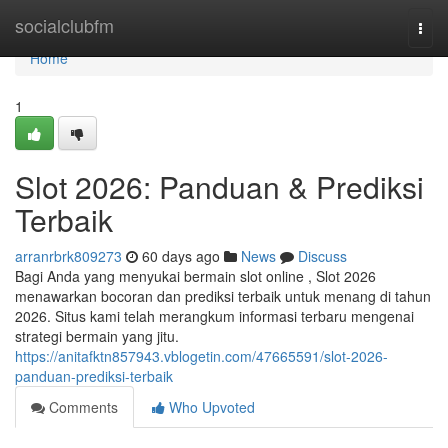
Home
socialclubfm
Togg
navi
Home
1
Slot 2026: Panduan & Prediksi
Terbaik
arranrbrk809273
60 days ago
News
Discuss
Bagi Anda yang menyukai bermain slot online , Slot 2026
menawarkan bocoran dan prediksi terbaik untuk menang di tahun
2026. Situs kami telah merangkum informasi terbaru mengenai
strategi bermain yang jitu.
https://anitafktn857943.vblogetin.com/47665591/slot-2026-
panduan-prediksi-terbaik
Comments
Who Upvoted