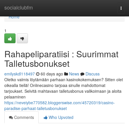
Home
socialclubfm
Togg
navi
Home
1
Rahapeliparatiisi : Suurimmat
Talletusbonukset
emilyskdl118497
60 days ago
News
Discuss
Oletko valmis löytämään parhaan kasinokokemuksen? Sitten olet
oikealla tiellä! Onlinecasino tarjoaa sinulle mahdottomat
tarjoukset. Selvitä mahtavaan talletusbonus valikoimaan ja aloita
pelaaminen
https://neveiybe770582.bloggerswise.com/45720319/casino-
paradise-parhaat-talletusbonukset
Comments
Who Upvoted