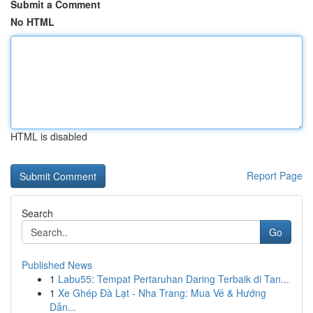
Submit a Comment
No HTML
HTML is disabled
Report Page
Search
Go
Published News
1
Labu55: Tempat Pertaruhan Daring Terbaik di Tan...
1
Xe Ghép Đà Lạt - Nha Trang: Mua Vé & Hướng
Dẫn...