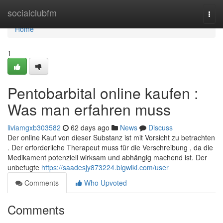
Home
socialclubfm
Togg
navi
Home
1
Pentobarbital online kaufen :
Was man erfahren muss
liviamgxb303582
62 days ago
News
Discuss
Der online Kauf von dieser Substanz ist mit Vorsicht zu betrachten
. Der erforderliche Therapeut muss für die Verschreibung , da die
Medikament potenziell wirksam und abhängig machend ist. Der
unbefugte
https://saadesjy873224.blgwiki.com/user
Comments
Who Upvoted
Comments