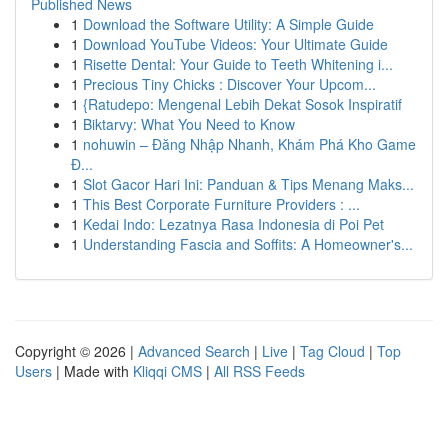
Published News
1
Download the Software Utility: A Simple Guide
1
Download YouTube Videos: Your Ultimate Guide
1
Risette Dental: Your Guide to Teeth Whitening i...
1
Precious Tiny Chicks : Discover Your Upcom...
1
{Ratudepo: Mengenal Lebih Dekat Sosok Inspiratif
1
Biktarvy: What You Need to Know
1
nohuwin – Đăng Nhập Nhanh, Khám Phá Kho Game
Đ...
1
Slot Gacor Hari Ini: Panduan & Tips Menang Maks...
1
This Best Corporate Furniture Providers : ...
1
Kedai Indo: Lezatnya Rasa Indonesia di Poi Pet
1
Understanding Fascia and Soffits: A Homeowner's...
Copyright © 2026 |
Advanced Search
|
Live
|
Tag Cloud
|
Top
Users
| Made with
Kliqqi CMS
|
All RSS Feeds