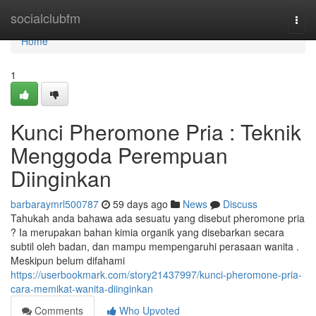
Home
socialclubfm
Togg
navi
Home
1
Kunci Pheromone Pria : Teknik
Menggoda Perempuan
Diinginkan
barbaraymrl500787
59 days ago
News
Discuss
Tahukah anda bahawa ada sesuatu yang disebut pheromone pria
? Ia merupakan bahan kimia organik yang disebarkan secara
subtil oleh badan, dan mampu mempengaruhi perasaan wanita .
Meskipun belum difahami
https://userbookmark.com/story21437997/kunci-pheromone-pria-
cara-memikat-wanita-diinginkan
Comments
Who Upvoted