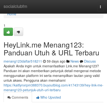
Home
socialclubfm
Togg
navi
Home
1
HeyLink.me Menang123:
Panduan Utuh & URL Terbaru
menang123daftar518211
59 days ago
News
Discuss
Apakah Anda ingin untuk memanfaatkan Link.me Menang123?
Panduan ini akan memberikan petunjuk detail mengenai metode
menggunakan platform ini serta menampilkan tautan yang valid
untuk akses. Pengguna akan memahami
https://kaitlynxrpm388370.buyoutblog.com/41743139/hey-link-me-
menang123-petunjuk-utuh-url-terbaru
Comments
Who Upvoted