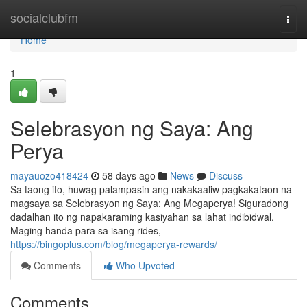
Home
socialclubfm
Togg
navi
Home
1
Selebrasyon ng Saya: Ang
Perya
mayauozo418424
58 days ago
News
Discuss
Sa taong ito, huwag palampasin ang nakakaaliw pagkakataon na
magsaya sa Selebrasyon ng Saya: Ang Megaperya! Siguradong
dadalhan ito ng napakaraming kasiyahan sa lahat indibidwal.
Maging handa para sa isang rides,
https://bingoplus.com/blog/megaperya-rewards/
Comments
Who Upvoted
Comments