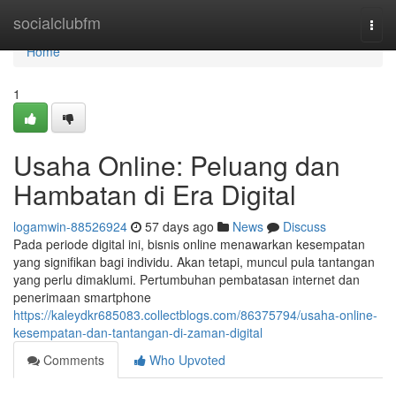
Home
socialclubfm
Togg
navi
Home
1
Usaha Online: Peluang dan
Hambatan di Era Digital
logamwin-88526924
57 days ago
News
Discuss
Pada periode digital ini, bisnis online menawarkan kesempatan
yang signifikan bagi individu. Akan tetapi, muncul pula tantangan
yang perlu dimaklumi. Pertumbuhan pembatasan internet dan
penerimaan smartphone
https://kaleydkr685083.collectblogs.com/86375794/usaha-online-
kesempatan-dan-tantangan-di-zaman-digital
Comments
Who Upvoted