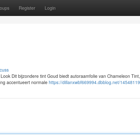
oups
Register
Login
cuss
ook Dit bijzondere tint Goud biedt autoraamfolie van Chameleon Tint,
ting accentueert normale
https://dillanxwbf669994.dbblog.net/14548119