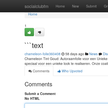
Home
socialclubfm
Home
New
Submit
Gr
Home
1
```text
chameleon-folie360408
58 days ago
News
Dis
Chameleon Tint Goud: Autoraamfolie voor een Unieke L
speciaal voor een unieke look te realiseren. Onze coa
Comments
Who Upvoted
Comments
Submit a Comment
No HTML