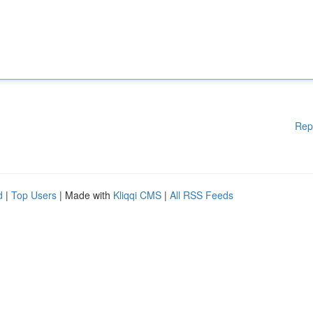
Rep
d
|
Top Users
| Made with
Kliqqi CMS
|
All RSS Feeds