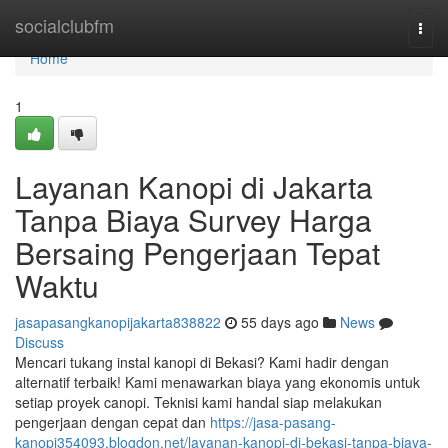
Home
socialclubfm
Togg
navi
Home
1
Layanan Kanopi di Jakarta
Tanpa Biaya Survey Harga
Bersaing Pengerjaan Tepat
Waktu
jasapasangkanopijakarta838822
55 days ago
News
Discuss
Mencari tukang instal kanopi di Bekasi? Kami hadir dengan
alternatif terbaik! Kami menawarkan biaya yang ekonomis untuk
setiap proyek canopi. Teknisi kami handal siap melakukan
pengerjaan dengan cepat dan
https://jasa-pasang-
kanopi354093.blogdon.net/layanan-kanopi-di-bekasi-tanpa-biaya-