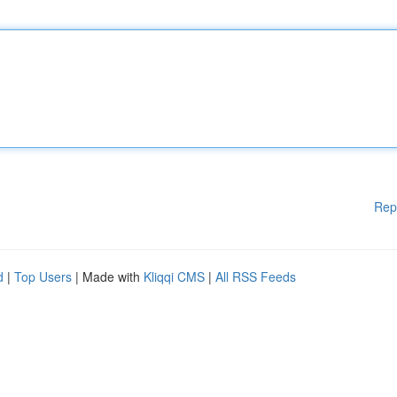
Rep
d
|
Top Users
| Made with
Kliqqi CMS
|
All RSS Feeds