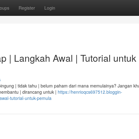
oups
Register
Login
 | Langkah Awal | Tutorial untuk
s
i bingung | tidak tahu | belum paham dari mana memulainya? Jangan kha
 membantu | dirancang untuk |
https://henrioqcs697512.bloggin-
wal-tutorial-untuk-pemula