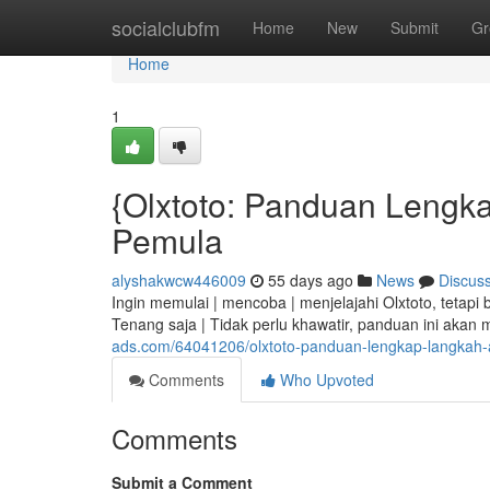
Home
socialclubfm
Home
New
Submit
Gr
Home
1
{Olxtoto: Panduan Lengkap
Pemula
alyshakwcw446009
55 days ago
News
Discus
Ingin memulai | mencoba | menjelajahi Olxtoto, tetap
Tenang saja | Tidak perlu khawatir, panduan ini akan
ads.com/64041206/olxtoto-panduan-lengkap-langkah-a
Comments
Who Upvoted
Comments
Submit a Comment