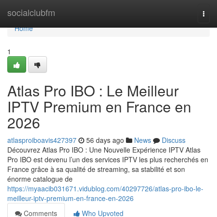
Home
socialclubfm
Togg
navi
Home
1
Atlas Pro IBO : Le Meilleur
IPTV Premium en France en
2026
atlasproiboavis427397
56 days ago
News
Discuss
Découvrez Atlas Pro IBO : Une Nouvelle Expérience IPTV Atlas
Pro IBO est devenu l’un des services IPTV les plus recherchés en
France grâce à sa qualité de streaming, sa stabilité et son
énorme catalogue de
https://myaacib031671.vidublog.com/40297726/atlas-pro-ibo-le-
meilleur-iptv-premium-en-france-en-2026
Comments
Who Upvoted