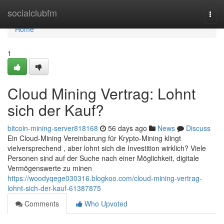
Home
socialclubfm
Togg
navi
Home
1
Cloud Mining Vertrag: Lohnt
sich der Kauf?
bitcoin-mining-server818168
56 days ago
News
Discuss
Ein Cloud-Mining Vereinbarung für Krypto-Mining klingt
vielversprechend , aber lohnt sich die Investition wirklich? Viele
Personen sind auf der Suche nach einer Möglichkeit, digitale
Vermögenswerte zu minen
https://woodyqege030316.blogkoo.com/cloud-mining-vertrag-
lohnt-sich-der-kauf-61387875
Comments
Who Upvoted