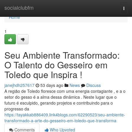
Home
socialclubfm
Togg
navi
Home
1
Seu Ambiente Transformado:
O Talento do Gesseiro em
Toledo que Inspira !
janejhdh257617
53 days ago
News
Discuss
A região de Toledo floresce com uma energia contagiante , e a o
setor do gesso é a alma dessa dinâmica . Neste lugar que o
futuro é esculpido, gerando projetos e contribuindo para o
progresso da
https://tayakkab886409.link4blogs.com/62290523/seu-ambiente-
transformado-a-arte-do-gesseiro-em-toledo-que-transforma
Comments
Who Upvoted