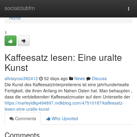
Home
socialclubfm
Togg
navi
Home
1
Kaffeesatz lesen: Eine uralte
Kunst
aliviaycso382412
52 days ago
News
Discuss
Die Kunst des Kaffeesatzinterpretierens ist eine jahrhundertealte
Fertigkeit, die ihren Anfang im Nahen Osten hat. Man behaupten ,
dass die verbleibenden Kaffeesatzmuster auf dem Unterseite der
https://marleyidkp494897.mdkblog.com/47510187/kaffeesatz-
lesen-eine-uralte-kunst
Comments
Who Upvoted
Comments