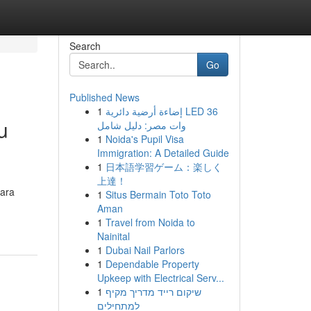
Search
Go
Published News
1
إضاءة أرضية دائرية LED 36
u
وات مصر: دليل شامل
1
Noida's Pupil Visa
Immigration: A Detailed Guide
1
日本語学習ゲーム：楽しく
上達！
para
1
Situs Bermain Toto Toto
Aman
1
Travel from Noida to
Nainital
1
Dubai Nail Parlors
1
Dependable Property
Upkeep with Electrical Serv...
1
שיקום רייד מדריך מקיף
למתחילים