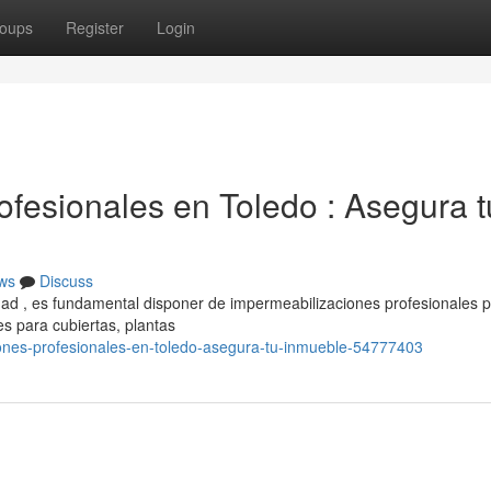
oups
Register
Login
ofesionales en Toledo : Asegura t
ws
Discuss
ad , es fundamental disponer de impermeabilizaciones profesionales 
s para cubiertas, plantas
iones-profesionales-en-toledo-asegura-tu-inmueble-54777403