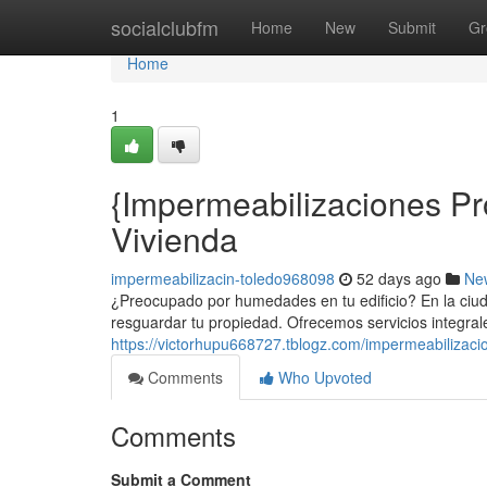
Home
socialclubfm
Home
New
Submit
Gr
Home
1
{Impermeabilizaciones Pr
Vivienda
impermeabilizacin-toledo968098
52 days ago
Ne
¿Preocupado por humedades en tu edificio? En la ciud
resguardar tu propiedad. Ofrecemos servicios integrale
https://victorhupu668727.tblogz.com/impermeabilizac
Comments
Who Upvoted
Comments
Submit a Comment