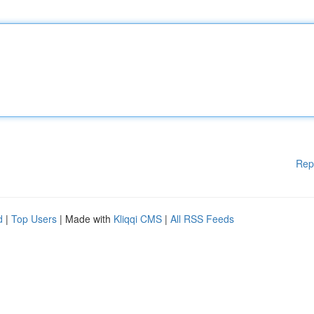
Rep
d
|
Top Users
| Made with
Kliqqi CMS
|
All RSS Feeds