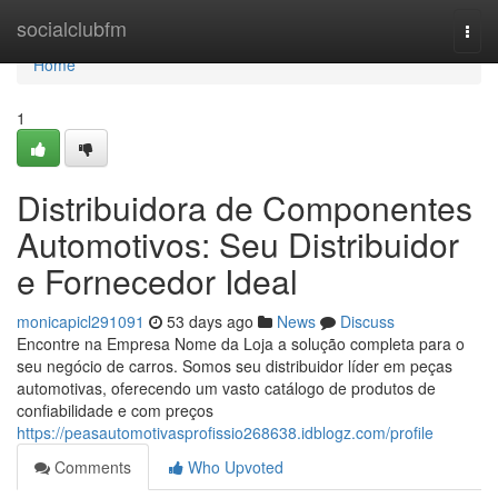
Home
socialclubfm
Togg
navi
Home
1
Distribuidora de Componentes
Automotivos: Seu Distribuidor
e Fornecedor Ideal
monicapicl291091
53 days ago
News
Discuss
Encontre na Empresa Nome da Loja a solução completa para o
seu negócio de carros. Somos seu distribuidor líder em peças
automotivas, oferecendo um vasto catálogo de produtos de
confiabilidade e com preços
https://peasautomotivasprofissio268638.idblogz.com/profile
Comments
Who Upvoted