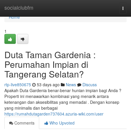
Home
socialclubfm
Togg
navi
Home
1
Duta Taman Gardenia :
Perumahan Impian di
Tangerang Selatan?
rtp-live850675
53 days ago
News
Discuss
Apakah Duta Gardenia benar-benar hunian impian bagi Anda ?
Properti ini menawarkan kombinasi yang menarik antara
ketenangan dan aksesibilitas yang memadai . Dengan konsep
yang minimalis dan berbagai
https://rumahdutagarden737604.azuria-wiki.com/user
Comments
Who Upvoted