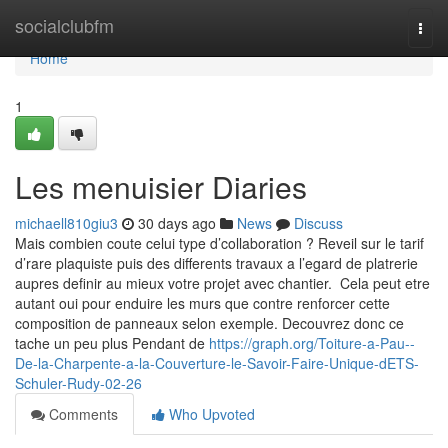
Home
socialclubfm
Togg
navi
Home
1
Les menuisier Diaries
michaell810giu3
30 days ago
News
Discuss
Mais combien coute celui type d’collaboration ? Reveil sur le tarif
d’rare plaquiste puis des differents travaux a l’egard de platrerie
aupres definir au mieux votre projet avec chantier. Cela peut etre
autant oui pour enduire les murs que contre renforcer cette
composition de panneaux selon exemple. Decouvrez donc ce
tache un peu plus Pendant de
https://graph.org/Toiture-a-Pau--
De-la-Charpente-a-la-Couverture-le-Savoir-Faire-Unique-dETS-
Schuler-Rudy-02-26
Comments
Who Upvoted