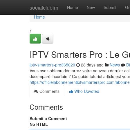
Home
socialclubfm
Home
New
Submit
Gr
Home
1
IPTV Smarters Pro : Le 
iptv-smarters-pro365020
28 days ago
News
D
Vous avez obtenu démarrez votre nouveau dernier ac
désemparé incertain ? Ce guide tutoriel article est vou
https://officielabonnementiptvsmarterspro.com/abonne
Comments
Who Upvoted
Comments
Submit a Comment
No HTML