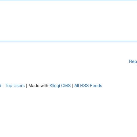
Rep
d
|
Top Users
| Made with
Kliqqi CMS
|
All RSS Feeds