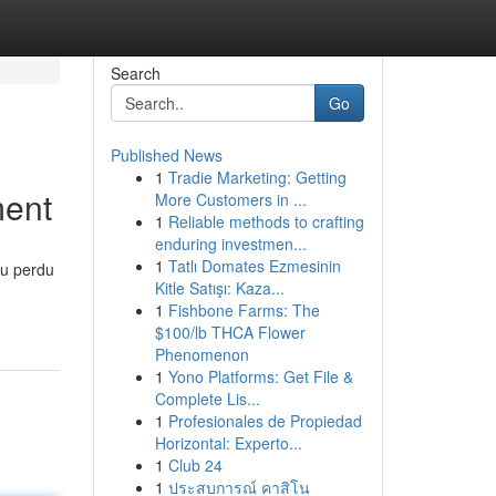
Search
Go
Published News
1
Tradie Marketing: Getting
ment
More Customers in ...
1
Reliable methods to crafting
enduring investmen...
1
Tatlı Domates Ezmesinin
eu perdu
Kitle Satışı: Kaza...
1
Fishbone Farms: The
$100/lb THCA Flower
Phenomenon
1
Yono Platforms: Get File &
Complete Lis...
1
Profesionales de Propiedad
Horizontal: Experto...
1
Club 24
1
ประสบการณ์ คาสิโน