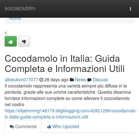
Home
socialclubfm
Togg
navi
Home
1
Cocodamolo in Italia: Guida
Completa e Informazioni Utili
albieukvn077077
28 days ago
News
Discuss
Il cocodamolo rappresenta una varietà sempre più diffusa in la
penisola, grazie alle sue uniche caratteristiche. Questa disamina
fornisce informazioni complete su come allevare il coccodamolo
nel nostro
https://elijahmrmg148179.bligblogging.com/42821298/cocodamolo-
in-italia-guida-completa-e-informazioni-utili
Comments
Who Upvoted