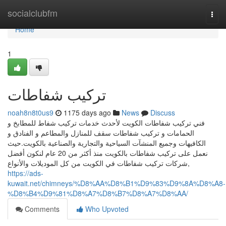
Home
socialclubfm
Togg
navi
Home
1
تركيب شفاطات
noah8n8t0us9
1175 days ago
News
Discuss
فني تركيب شفاطات الكويت لأحدث خدمات تركيب شفاط للمطابخ و
الحمامات و تركيب شفاطات سقف للمنازل والمطاعم و الفنادق و
الكافيهات وجميع المنشآت السياحية والتجارية والصناعية بالكويت.حيث
نعمل على تركيب شفاطات بالكويت منذ أكثر من 20 عام لنكون أفضل
شركات تركيب شفاطات في الكويت من كل الموديلات والأنواع,
https://ads-
kuwait.net/chimneys/%D8%AA%D8%B1%D9%83%D9%8A%D8%A8-
%D8%B4%D9%81%D8%A7%D8%B7%D8%A7%D8%AA/
Comments
Who Upvoted