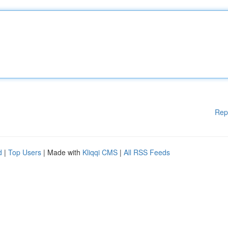
Rep
d
|
Top Users
| Made with
Kliqqi CMS
|
All RSS Feeds