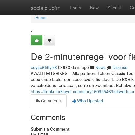
Home
socialclubfm
Home
New
Submit
Gr
Home
1
De 2-minutenregel voor fi
boysp655ylx8
980 days ago
News
Discuss
KWALITEITSBIKES – Alle partners fietsen Classic Tours
bepalende factor een succesvolle fietstocht. De B&B k
verscheidene terrassen, serre en zwembad. Behalve een 
https://bookmarklayer.com/story16092546/fietsverhuur
Comments
Who Upvoted
Comments
Submit a Comment