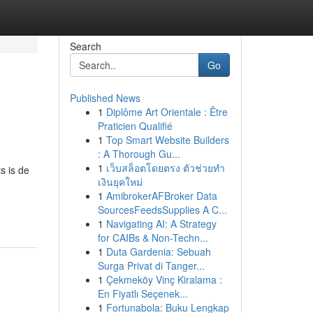
Search
Go
Published News
1
Diplôme Art Orientale : Être
Praticien Qualifié
1
Top Smart Website Builders
: A Thorough Gu...
1
เว็บสล็อตโดยตรง ตัวช่วยทำ
s is de
เงินยุคใหม่
1
AmibrokerAFBroker Data
SourcesFeedsSupplies A C...
1
Navigating AI: A Strategy
for CAIBs & Non-Techn...
1
Duta Gardenia: Sebuah
Surga Privat di Tanger...
1
Çekmeköy Vinç Kiralama :
En Fiyatlı Seçenek...
1
Fortunabola: Buku Lengkap