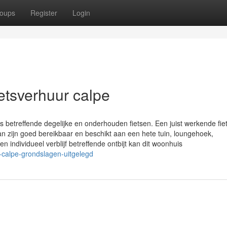
oups
Register
Login
etsverhuur calpe
 betreffende degelijke en onderhouden fietsen. Een juist werkende fiet
an zijn goed bereikbaar en beschikt aan een hete tuin, loungehoek,
individueel verblijf betreffende ontbijt kan dit woonhuis
-calpe-grondslagen-uitgelegd