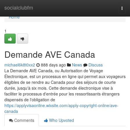
Home
socialclubfm
Togg
navi
Home
1
Demande AVE Canada
michael6k8t0xx2
888 days ago
News
Discuss
La Demande AVE Canada, ou Autorisation de Voyage
Électronique, est un processus en ligne qui permet aux voyageurs
éligibles de se rendre au Canada pour des séjours de courte
durée, jusqu'à six mois. Cette demande électronique vise à
faciliter le processus d'entrée pour les ressortissants étrangers
dispensés de l'obligation de
https://applyvisaonline.wixsite.com/apply-copyright-online/ave-
canada
Comments
Who Upvoted