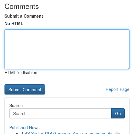
Comments
Submit a Comment
No HTML
HTML is disabled
Report Page
Search
Go
Published News
1
4S Sector 88B Gurgaon: Your dream home Awaits