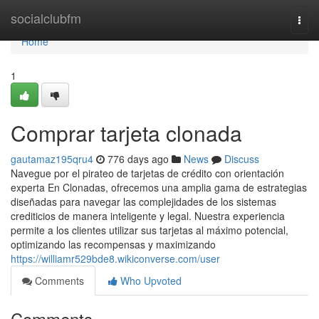
Home
socialclubfm
Togg
navi
Home
1
Comprar tarjeta clonada
gautamaz195qru4
776 days ago
News
Discuss
Navegue por el pirateo de tarjetas de crédito con orientación
experta En Clonadas, ofrecemos una amplia gama de estrategias
diseñadas para navegar las complejidades de los sistemas
crediticios de manera inteligente y legal. Nuestra experiencia
permite a los clientes utilizar sus tarjetas al máximo potencial,
optimizando las recompensas y maximizando
https://williamr529bde8.wikiconverse.com/user
Comments
Who Upvoted
Comments