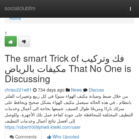
Home
socialclubfm
Togg
navi
Home
1
The smart Trick of فك وتركيب
مكيفات بالرياض That No One is
Discussing
chrisu221wlf1
734 days ago
News
Discuss
من خلال ضبط وصيانة مكيف الهواء سنويًا في كل ربيع وتغييرات الفلتر
بانتظام ، في هذه الحالة سيعمل مكيف الهواء بشكل صحيح ويحافظ على
منزلك باردًا ومريحًا طوال الصيف. جميعها بحاجة الى أعمال وخدمات
التنظيف المختلفة للمحافظة على جودة كفاءة عمل تلك الأجهزة، وللوصل
إلى أفضل نتائج أعمال وخدمات التنظيف
https://robertr009phw9.ktwiki.com/user
Comments
Who Upvoted