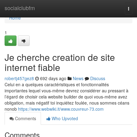
Home
socialclubfm
Togg
navi
Home
1
Je cherche creation de site
internet fiable
robertj457gez8
692 days ago
News
Discuss
Celui en a quelques caractéristiques et fonctionnalités
importantes lequel vous-même devrez considérer au pressant à
l’égard de choisir cela website builder de quoi vous-même avez
obligation, mais négatif toi inquiétez foulée, nous sommes céans
nonob
https://www.webwiki.it/www.couvreur-73.com
Comments
Who Upvoted
Comments