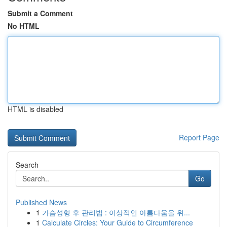
Submit a Comment
No HTML
HTML is disabled
Report Page
Search
Go
Published News
1
가슴성형 후 관리법 : 이상적인 아름다움을 위...
1
Calculate Circles: Your Guide to Circumference