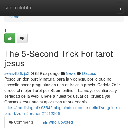
Home
socialclubfm
Togg
navi
Home
1
The 5-Second Trick For tarot
jesus
seanz826zju3
689 days ago
News
Discuss
Posee un don purely natural para la videncia, por lo que no
necesita hacer preguntas en una entrevista previa. Carlota Ortiz
ofrece el mejor Tarot por Bizum online – La mayor confianza y
seriedad de la web. Únete a nuestros usuarios, prueba ya!
Gracias a esta nueva aplicación ahora podrás
https://tarotistagratis98542.blogminds.com/the-definitive-guide-to-
tarot-bizum-5-euros-27512306
Comments
Who Upvoted