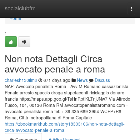
Home
socialclubfm
Togg
navi
Home
1
Non nota Dettagli Circa
avvocato penale a roma
charlesh130ilm2
671 days ago
News
Discuss
NAP: Avvocato penalista Roma - Avv M Romano cassazionista
Penale arresto spaccio droga stupefacenti riciclaggio denaro
francia https://maps.app.goo.gl/TsHnRptiKLTnjJNw7 Via Alfredo
Fusco, 104, 00136 Roma RM avvocatopenalistaromano.com -
avvocato penalista roma tel: + 39 335 669 3954 WCFP+R6
Roma, Città metropolitana di Roma Capitale
https://zbookmarkhub.com/story18303106/non-nota-dettagli-
circa-avvocato-penale-a-roma
Comments
Who Upvoted