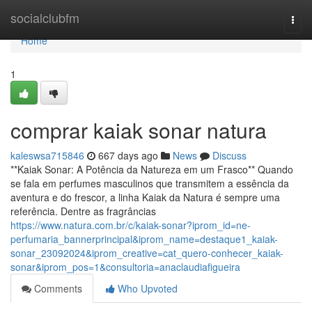
Home
socialclubfm
Togg
navi
Home
1
comprar kaiak sonar natura
kaleswsa715846
667 days ago
News
Discuss
**Kaiak Sonar: A Potência da Natureza em um Frasco** Quando
se fala em perfumes masculinos que transmitem a essência da
aventura e do frescor, a linha Kaiak da Natura é sempre uma
referência. Dentre as fragrâncias
https://www.natura.com.br/c/kaiak-sonar?iprom_id=ne-
perfumaria_bannerprincipal&iprom_name=destaque1_kaiak-
sonar_23092024&iprom_creative=cat_quero-conhecer_kaiak-
sonar&iprom_pos=1&consultoria=anaclaudiafigueira
Comments
Who Upvoted